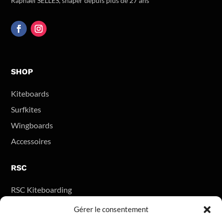
Raphael SELLES, shaper depuis plus de 27 ans
SHOP
Kiteboards
Surfkites
Wingboards
Accessoires
RSC
RSC Kiteboarding
Dealers RSC
Gérer le consentement
La team