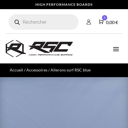
HIGH PERFORMANCE BOARDS
Recherche
0
de
Panier
0,00
€
produits
Accueil
/
Accessoires
/ Ailerons surf RSC blue